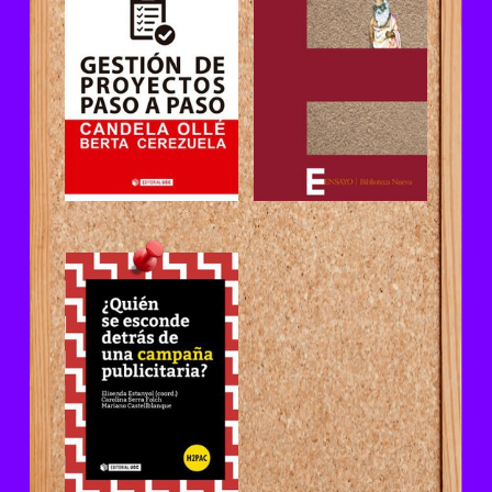
proyectos
sé de amor
paso a paso
¿Quién se
esconde
detrás de una
campaña
publicitaria?