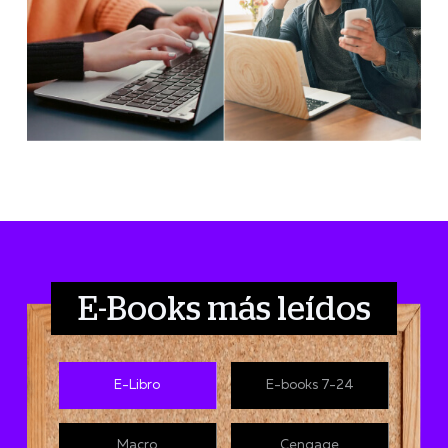
E-Books más leídos
E-Libro
E-books 7-24
Macro
Cengage