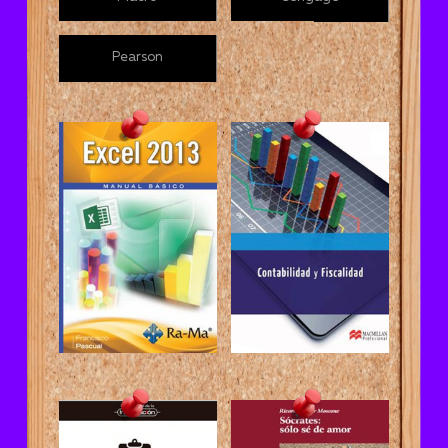
Pearson
Excel 2013:
Contabilidad
manual básico
y fiscalidad
Gestión de
Sócrates: sólo